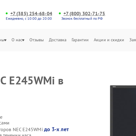
+7 (385) 254-68-04
+7 (800) 302-71-75
Ежедневно, с 10:00 до 20:00
Звонок бесплатный по РФ
ны
О нас
Отзывы
Доставка
Гарантии
Акции и скидки
Зая
EC E245WMi в
е
сами
до 3-х лет
иторов NEC E245WMi
 течении часа