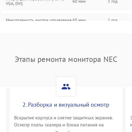
60 мин
1 год
VGA, DVI)
Неисправность кнопок управления
60 мин
1 год
Поломка инвертора
60 мин
1 год
Повреждение кабеля питания
60 мин
1 год
Этапы ремонта монитора NEC
Неисправность системы защиты от
60 мин
1 год
перегрузок
Поломка системы автоматического
60 мин
1 год
отключения
2. Разборка и визуальный осмотр
Неисправность системы защиты от
60 мин
1 год
короткого замыкания
Вскрытие корпуса и снятие защитных экранов.
Осмотр платы скалера и блока питания на
К
наличие вздутых конденсаторов, прогаров,