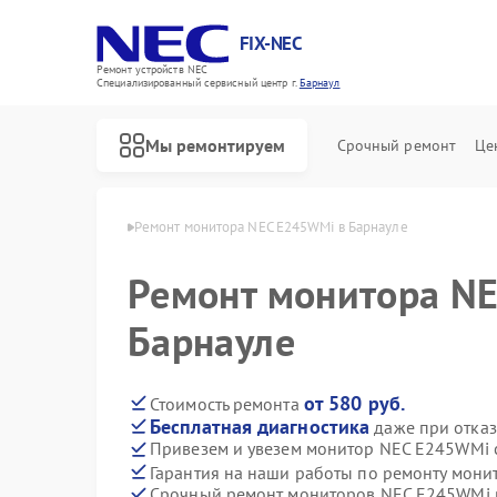
FIX-NEC
Ремонт устройств NEC
Специализированный cервисный центр г.
Барнаул
Мы ремонтируем
Срочный ремонт
Це
ров NEC в Барнауле
Ремонт монитора NEC E245WMi в Барнауле
Ремонт монитора N
Барнауле
от 580 руб.
Стоимость ремонта
Бесплатная диагностика
даже при отказ
Привезем и увезем монитор NEC E245WMi 
Гарантия на наши работы по ремонту мон
Срочный ремонт мониторов NEC E245WMi в