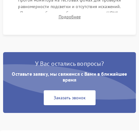
Прогон монитора на тестовых фонах для проверки
равномерности подсветки и отсутствия искажений.
Проверка работоспособности всех портов (HDMI,
Подробнее
DisplayPort, VGA) и кнопок управления под нагрузкой в
течение пары часов.
У Вас остались вопросы?
Оставьте заявку, мы свяжемся с Вами в ближайшее
время
Заказать звонок