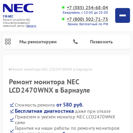
+7 (385) 254-68-04
Ежедневно, с 10:00 до 20:00
FIX-NEC
+7 (800) 302-71-75
Ремонт устройств NEC
Специализированный
Звонок бесплатный по РФ
cервисный центр г.
Барнаул
Мы ремонтируем
Позвонить
науле
Ремонт монитора NEC LCD2470WNX в Барнауле
Ремонт монитора NEC
LCD2470WNX в Барнауле
от 580 руб.
Стоимость ремонта
Бесплатная диагностика
даже при отказе
Привезем и увезем монитор NEC LCD2470WNX
сами
Гарантия на наши работы по ремонту мониторов