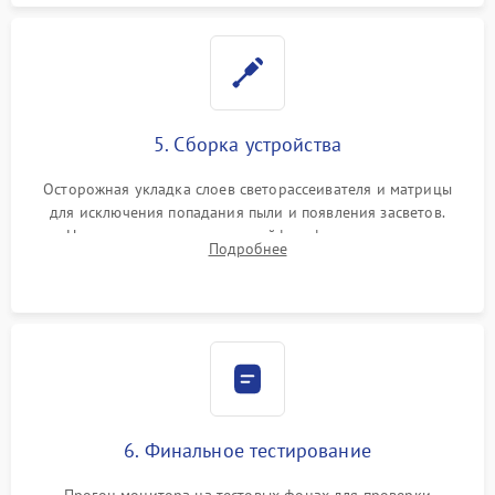
5. Сборка устройства
Осторожная укладка слоев светорассеивателя и матрицы
для исключения попадания пыли и появления засветов.
Надежное подключение шлейфов, фиксация плат и
Подробнее
аккуратное защелкивание пластикового корпуса монитора.
6. Финальное тестирование