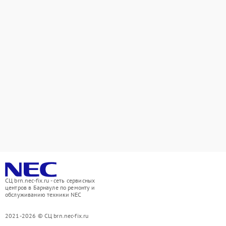
СЦ brn.nec-fix.ru - сеть сервисных
центров в Барнауле по ремонту и
обслуживанию техники NEC
2021-2026 © СЦ brn.nec-fix.ru