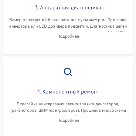
3. Аппаратная диагностика
Поломка системы защиты
1000 ₽
Подробнее →
от замыкания
Замер напряжений блока питания мультиметром. Проверка
инвертора или LED-драйвера подсветки. Диагностика цепей
питания скалера и тестирование сигналов на шлейфе LVDS
Подробнее
4. Компонентный ремонт
Перепайка неисправных элементов (конденсаторов,
транзисторов, ШИМ-контроллеров). Прошивка микросхемы
памяти при программных сбоях. При поломке подсветки —
Подробнее
разборка матрицы и замена выгоревших светодиодов.