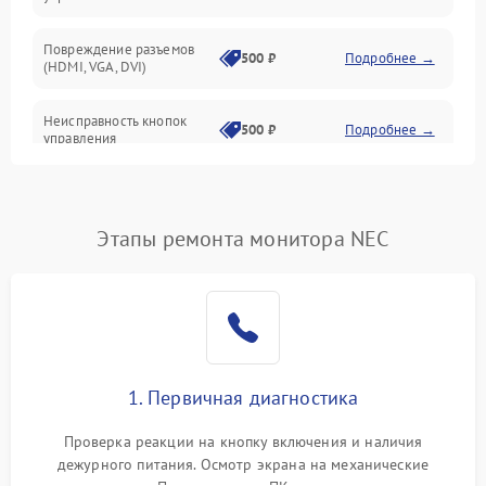
Повреждение разъемов
500 ₽
Подробнее →
(HDMI, VGA, DVI)
Неисправность кнопок
500 ₽
Подробнее →
управления
Поломка инвертора
1500 ₽
Подробнее →
Этапы ремонта монитора NEC
Повреждение кабеля
500 ₽
Подробнее →
питания
Неисправность системы
1000 ₽
Подробнее →
защиты от перегрузок
Поломка системы
1. Первичная диагностика
автоматического
1000 ₽
Подробнее →
отключения
Проверка реакции на кнопку включения и наличия
дежурного питания. Осмотр экрана на механические
Неисправность системы