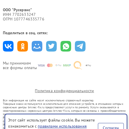
ООО "Русервис"
ИНН 7702633247
ОГРН 1077746335776
Поделиться в соц. сетях:
Мы принимаем
все формы оплаты
Политика конфиденциальности
Вся информация на сайте носит исключительно справочный характер.
Товарные знаки используются исключительно для описания устройств, в отношении которых
сервисные центры brn.nec-fix.ru предоставляют услуги по ремонту. Услуги оказываются в
неавторизованных сервисных центрах brn.nec-fix.ru, которые не связаны с правообладателями
товарных знаков или их официальными представителями.
Ремонт осуществляется для устройств, уже введенных в гражданский оборот в соответствии
Этот сайт использует файлы cookie. Вы можете
со статьей 1487 ГК РФ.
Использование товарных знаков не преследует цели индивидуализации услуг или введения
ознакомиться с
правилами использования
Согласен
потребителей в заблуждение, а служит для информирования о предоставляемых услугах по