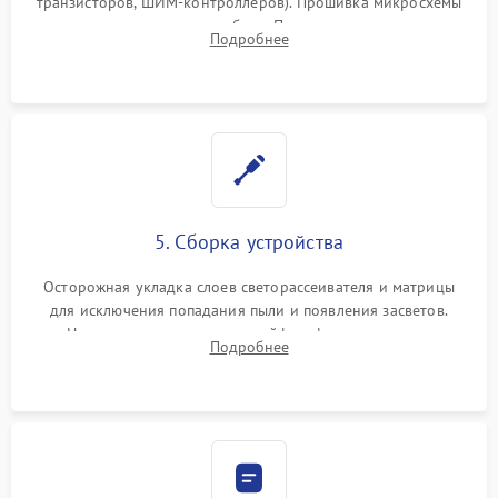
транзисторов, ШИМ-контроллеров). Прошивка микросхемы
памяти при программных сбоях. При поломке подсветки —
Подробнее
разборка матрицы и замена выгоревших светодиодов.
5. Сборка устройства
Осторожная укладка слоев светорассеивателя и матрицы
для исключения попадания пыли и появления засветов.
Надежное подключение шлейфов, фиксация плат и
Подробнее
аккуратное защелкивание пластикового корпуса монитора.