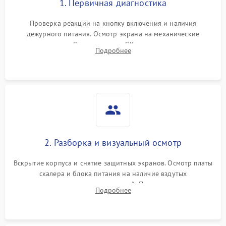
1. Первичная диагностика
Проверка реакции на кнопку включения и наличия
дежурного питания. Осмотр экрана на механические
повреждения. Подключение к ПК для оценки вывода
Подробнее
изображения, работы подсветки и выявления артефактов на
матрице.
2. Разборка и визуальный осмотр
Вскрытие корпуса и снятие защитных экранов. Осмотр платы
скалера и блока питания на наличие вздутых
конденсаторов, прогаров, окислений. Проверка надежности
Подробнее
контактов и целостности шлейфов матрицы.