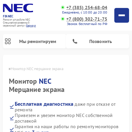
+7 (385) 254-68-04
Ежедневно, с 10:00 до 20:00
FIX-NEC
+7 (800) 302-71-75
Ремонт устройств NEC
Специализированный
Звонок бесплатный по РФ
cервисный центр г.
Барнаул
Мы ремонтируем
Позвонить
науле
Монитор NEC мерцание экрана
Монитор
NEC
Мерцание экрана
Бесплатная диагностика
даже при отказе от
ремонта
Привезем и увезем монитор NEC собственной
доставкой
Гарантия на наши работы по ремонту мониторов