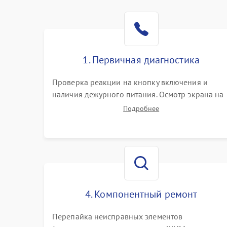
1. Первичная диагностика
Проверка реакции на кнопку включения и
наличия дежурного питания. Осмотр экрана на
механические повреждения. Подключение к П
Подробнее
для оценки вывода изображения, работы
подсветки и выявления артефактов на матрице.
4. Компонентный ремонт
Перепайка неисправных элементов