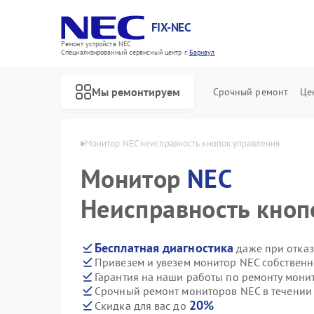
FIX-NEC
Ремонт устройств NEC
Специализированный cервисный центр г.
Барнаул
Мы ремонтируем
Срочный ремонт
Це
ров NEC в Барнауле
Монитор NEC неисправность кнопок управления
Монитор
NEC
Неисправность кноп
Бесплатная диагностика
даже при отказ
Привезем и увезем монитор NEC собственн
Гарантия на наши работы по ремонту мон
Срочный ремонт мониторов NEC в течении
20%
Скидка для вас до