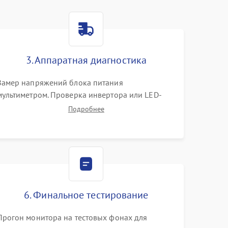
3. Аппаратная диагностика
Замер напряжений блока питания
мультиметром. Проверка инвертора или LED-
драйвера подсветки. Диагностика цепей
Подробнее
питания скалера и тестирование сигналов на
шлейфе LVDS
6. Финальное тестирование
Прогон монитора на тестовых фонах для