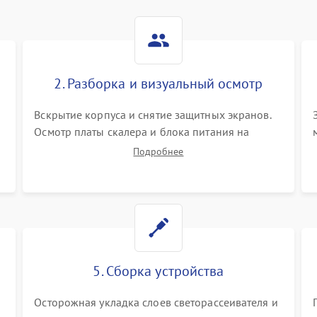
2. Разборка и визуальный осмотр
Вскрытие корпуса и снятие защитных экранов.
Осмотр платы скалера и блока питания на
К
наличие вздутых конденсаторов, прогаров,
Подробнее
окислений. Проверка надежности контактов и
целостности шлейфов матрицы.
5. Сборка устройства
Осторожная укладка слоев светорассеивателя и