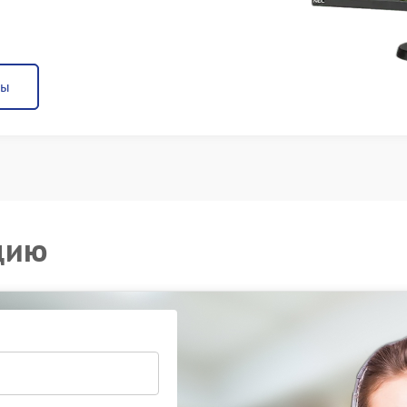
ны
цию