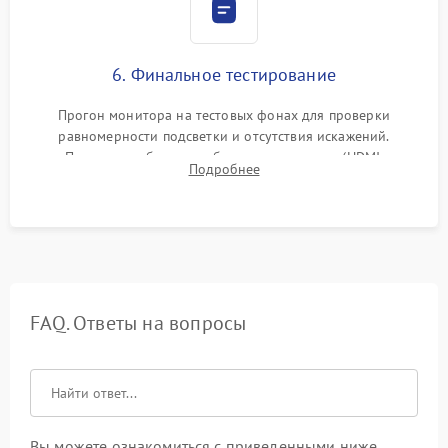
6. Финальное тестирование
Прогон монитора на тестовых фонах для проверки
равномерности подсветки и отсутствия искажений.
Проверка работоспособности всех портов (HDMI,
Подробнее
DisplayPort, VGA) и кнопок управления под нагрузкой в
течение пары часов.
FAQ. Ответы на вопросы
Вы можете ознакомиться с приведенными ниже