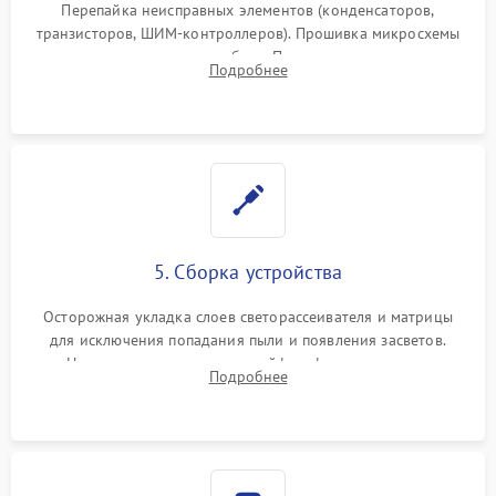
Перепайка неисправных элементов (конденсаторов,
транзисторов, ШИМ-контроллеров). Прошивка микросхемы
памяти при программных сбоях. При поломке подсветки —
Подробнее
разборка матрицы и замена выгоревших светодиодов.
5. Сборка устройства
Осторожная укладка слоев светорассеивателя и матрицы
для исключения попадания пыли и появления засветов.
Надежное подключение шлейфов, фиксация плат и
Подробнее
аккуратное защелкивание пластикового корпуса монитора.