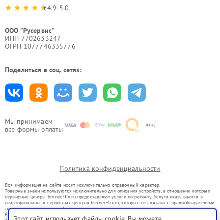
4.9-5.0
ООО "Русервис"
ИНН 7702633247
ОГРН 1077746335776
Поделиться в соц. сетях:
Мы принимаем
все формы оплаты
Политика конфиденциальности
Вся информация на сайте носит исключительно справочный характер.
Товарные знаки используются исключительно для описания устройств, в отношении которых
сервисные центры brn.nec-fix.ru предоставляют услуги по ремонту. Услуги оказываются в
неавторизованных сервисных центрах brn.nec-fix.ru, которые не связаны с правообладателями
товарных знаков или их официальными представителями.
Ремонт осуществляется для устройств, уже введенных в гражданский оборот в соответствии
Этот сайт использует файлы cookie. Вы можете