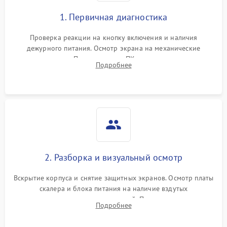
1. Первичная диагностика
Проверка реакции на кнопку включения и наличия
дежурного питания. Осмотр экрана на механические
повреждения. Подключение к ПК для оценки вывода
Подробнее
изображения, работы подсветки и выявления артефактов на
матрице.
2. Разборка и визуальный осмотр
Вскрытие корпуса и снятие защитных экранов. Осмотр платы
скалера и блока питания на наличие вздутых
конденсаторов, прогаров, окислений. Проверка надежности
Подробнее
контактов и целостности шлейфов матрицы.