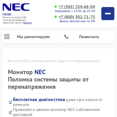
+7 (385) 254-68-04
Ежедневно, с 10:00 до 20:00
FIX-NEC
+7 (800) 302-71-75
Ремонт устройств NEC
Специализированный
Звонок бесплатный по РФ
cервисный центр г.
Барнаул
Мы ремонтируем
Позвонить
науле
Монитор NEC поломка системы защиты от перенапряжения
Монитор
NEC
Поломка системы защиты от
перенапряжения
Бесплатная диагностика
даже при отказе от
ремонта
Привезем и увезем монитор NEC собственной
доставкой