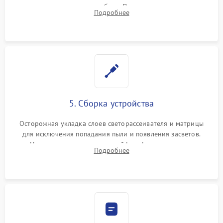
памяти при программных сбоях. При поломке подсветки —
Подробнее
разборка матрицы и замена выгоревших светодиодов.
5. Сборка устройства
Осторожная укладка слоев светорассеивателя и матрицы
для исключения попадания пыли и появления засветов.
Надежное подключение шлейфов, фиксация плат и
Подробнее
аккуратное защелкивание пластикового корпуса монитора.