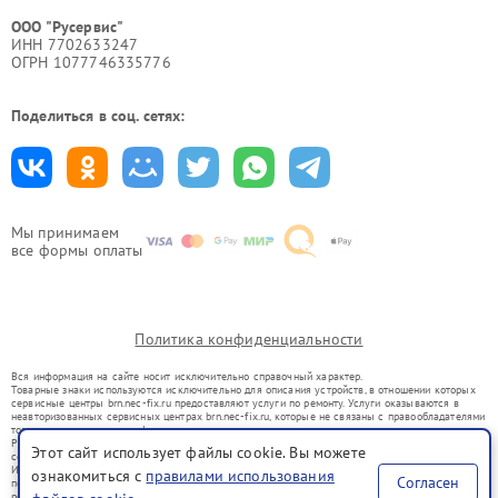
ООО "Русервис"
ИНН 7702633247
ОГРН 1077746335776
Поделиться в соц. сетях:
Мы принимаем
все формы оплаты
Политика конфиденциальности
Вся информация на сайте носит исключительно справочный характер.
Товарные знаки используются исключительно для описания устройств, в отношении которых
сервисные центры brn.nec-fix.ru предоставляют услуги по ремонту. Услуги оказываются в
неавторизованных сервисных центрах brn.nec-fix.ru, которые не связаны с правообладателями
товарных знаков или их официальными представителями.
Ремонт осуществляется для устройств, уже введенных в гражданский оборот в соответствии
Этот сайт использует файлы cookie. Вы можете
со статьей 1487 ГК РФ.
Использование товарных знаков не преследует цели индивидуализации услуг или введения
ознакомиться с
правилами использования
Согласен
потребителей в заблуждение, а служит для информирования о предоставляемых услугах по
ремонту техники указанных брендов.