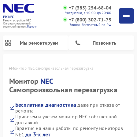
+7 (385) 254-68-04
Ежедневно, с 10:00 до 20:00
FIX-NEC
+7 (800) 302-71-75
Ремонт устройств NEC
Специализированный
Звонок бесплатный по РФ
cервисный центр г.
Барнаул
Мы ремонтируем
Позвонить
науле
Монитор NEC самопроизвольная перезагрузка
Монитор
NEC
Самопроизвольная перезагрузка
Бесплатная диагностика
даже при отказе от
ремонта
Привезем и увезем монитор NEC собственной
доставкой
Гарантия на наши работы по ремонту мониторов
до 3-х лет
NEC