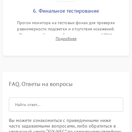
6. Финальное тестирование
Прогон монитора на тестовых фонах для проверки
равномерности подсветки и отсутствия искажений.
Проверка работоспособности всех портов (HDMI,
Подробнее
DisplayPort, VGA) и кнопок управления под нагрузкой в
течение пары часов.
FAQ. Ответы на вопросы
Вы можете ознакомиться с приведенными ниже
часто задаваемыми вопросами, либо обратиться в
сервисный центр “FIX-NEC” по следующему телефону