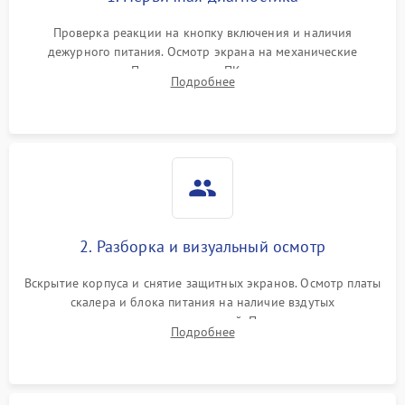
Проверка реакции на кнопку включения и наличия
дежурного питания. Осмотр экрана на механические
повреждения. Подключение к ПК для оценки вывода
Подробнее
изображения, работы подсветки и выявления артефактов на
матрице.
2. Разборка и визуальный осмотр
Вскрытие корпуса и снятие защитных экранов. Осмотр платы
скалера и блока питания на наличие вздутых
конденсаторов, прогаров, окислений. Проверка надежности
Подробнее
контактов и целостности шлейфов матрицы.