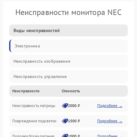
Неисправности монитора NEC
Виды неисправностей
Электроника
Неисправность изображения
Неисправность управления
Неисправности
Стоимость
Неисправность интерфейсов
Неисправность матрицы
2000 ₽
Подробнее →
Прочие неисправности
Повреждение подсветки
1500 ₽
Подробнее →
Неисправность звука
Поломка блока питания
1000 ₽
Подробнее →