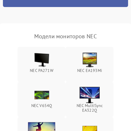
отключения
Неисправность системы
защиты от короткого
1000 ₽
Подробнее →
замыкания
Модели мониторов NEC
Повреждение системы
1000 ₽
Подробнее →
защиты от перегрева
Неисправность системы
защиты от
1000 ₽
Подробнее →
NEC PA271W
NEC EA193Mi
перенапряжения
Неисправность системы
1000 ₽
Подробнее →
защиты от замыкания
Повреждение системы
NEC V654Q
NEC MultiSync
1000 ₽
Подробнее →
защиты от перегрузок
EA322Q
Неисправность системы
1000 ₽
Подробнее →
защиты от перегрева