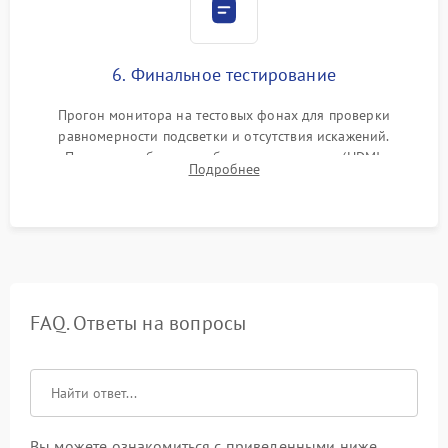
6. Финальное тестирование
Прогон монитора на тестовых фонах для проверки
равномерности подсветки и отсутствия искажений.
Проверка работоспособности всех портов (HDMI,
Подробнее
DisplayPort, VGA) и кнопок управления под нагрузкой в
течение пары часов.
FAQ. Ответы на вопросы
Вы можете ознакомиться с приведенными ниже