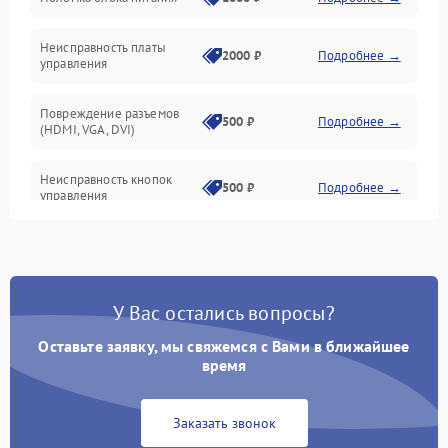
Механические повреждения
Неисправность платы
2000 ₽
Подробнее →
управления
Повреждение разъемов
500 ₽
Подробнее →
(HDMI, VGA, DVI)
Неисправность кнопок
500 ₽
Подробнее →
управления
Поломка инвертора
1500 ₽
Подробнее →
Повреждение кабеля
500 ₽
Подробнее →
У Вас остались вопросы?
питания
Оставьте заявку, мы свяжемся с Вами в ближайшее
Неисправность системы
время
1000 ₽
Подробнее →
защиты от перегрузок
Заказать звонок
Поломка системы
автоматического
1000 ₽
Подробнее →