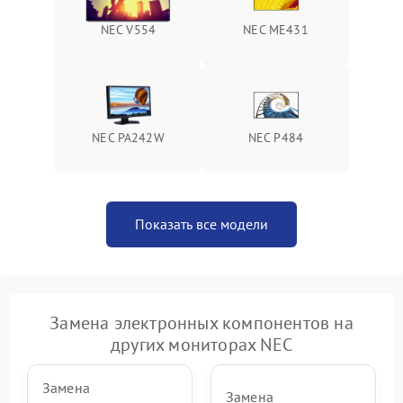
NEC V554
NEC ME431
Поломка системы защиты
1000 ₽
Подробнее →
от перенапряжения
Поломка системы защиты
1000 ₽
Подробнее →
от замыкания
NEC PA242W
NEC P484
Показать все модели
Замена электронных компонентов на
других мониторах NEC
Замена
Замена