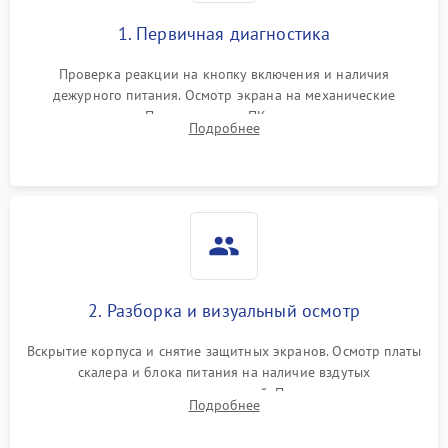
1. Первичная диагностика
Проверка реакции на кнопку включения и наличия
дежурного питания. Осмотр экрана на механические
повреждения. Подключение к ПК для оценки вывода
Подробнее
изображения, работы подсветки и выявления артефактов на
матрице.
2. Разборка и визуальный осмотр
Вскрытие корпуса и снятие защитных экранов. Осмотр платы
скалера и блока питания на наличие вздутых
конденсаторов, прогаров, окислений. Проверка надежности
Подробнее
контактов и целостности шлейфов матрицы.