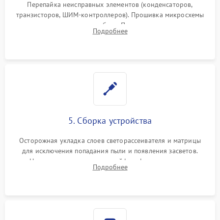
Перепайка неисправных элементов (конденсаторов,
транзисторов, ШИМ-контроллеров). Прошивка микросхемы
памяти при программных сбоях. При поломке подсветки —
Подробнее
разборка матрицы и замена выгоревших светодиодов.
5. Сборка устройства
Осторожная укладка слоев светорассеивателя и матрицы
для исключения попадания пыли и появления засветов.
Надежное подключение шлейфов, фиксация плат и
Подробнее
аккуратное защелкивание пластикового корпуса монитора.