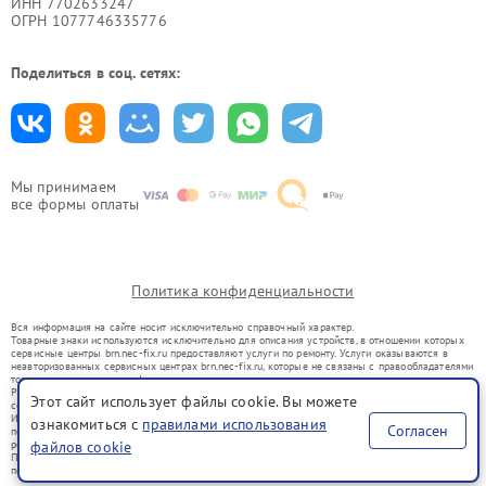
ИНН 7702633247
ОГРН 1077746335776
Поделиться в соц. сетях:
Мы принимаем
все формы оплаты
Политика конфиденциальности
Вся информация на сайте носит исключительно справочный характер.
Товарные знаки используются исключительно для описания устройств, в отношении которых
сервисные центры brn.nec-fix.ru предоставляют услуги по ремонту. Услуги оказываются в
неавторизованных сервисных центрах brn.nec-fix.ru, которые не связаны с правообладателями
товарных знаков или их официальными представителями.
Ремонт осуществляется для устройств, уже введенных в гражданский оборот в соответствии
Этот сайт использует файлы cookie. Вы можете
со статьей 1487 ГК РФ.
Использование товарных знаков не преследует цели индивидуализации услуг или введения
ознакомиться с
правилами использования
Согласен
потребителей в заблуждение, а служит для информирования о предоставляемых услугах по
ремонту техники указанных брендов.
файлов cookie
Представленная на сайте информация не является публичной офертой, определяемой
положениями Статьи 437(2) Гражданского кодекса РФ