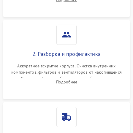
системы охлаждения по уровню шума вентиляторов.
2. Разборка и профилактика
Аккуратное вскрытие корпуса. Очистка внутренних
компонентов, фильтров и вентиляторов от накопившейся
пыли. Визуальный осмотр блока питания, балласта лампы и
Подробнее
материнской платы на наличие прогаров или вздутых
элементов.