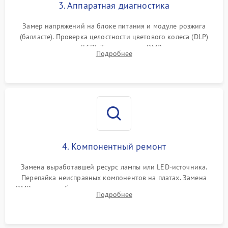
3. Аппаратная диагностика
Замер напряжений на блоке питания и модуле розжига
(балласте). Проверка целостности цветового колеса (DLP)
или поляризаторов (LCD). Тестирование DMD-чипа, датчиков
Подробнее
температуры и оптопар с помощью мультиметра и
осциллографа.
4. Компонентный ремонт
Замена выработавшей ресурс лампы или LED-источника.
Перепайка неисправных компонентов на платах. Замена
DMD-чипа при битых пикселях, установка нового цветового
Подробнее
колеса или восстановление сгоревших поляризационных
пленок.