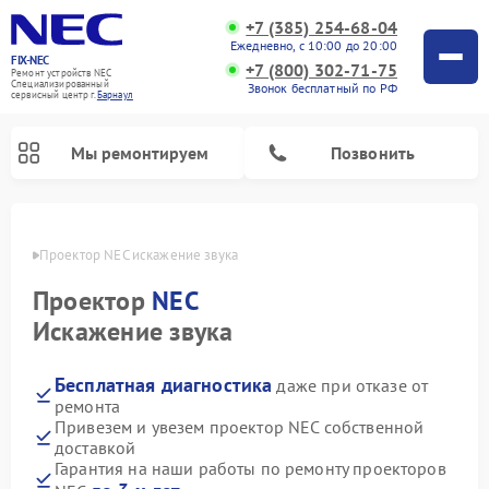
+7 (385) 254-68-04
Ежедневно, с 10:00 до 20:00
FIX-NEC
+7 (800) 302-71-75
Ремонт устройств NEC
Специализированный
Звонок бесплатный по РФ
cервисный центр г.
Барнаул
Мы ремонтируем
Позвонить
науле
Проектор NEC искажение звука
Проектор
NEC
Искажение звука
Бесплатная диагностика
даже при отказе от
ремонта
Привезем и увезем проектор NEC собственной
доставкой
Гарантия на наши работы по ремонту проекторов