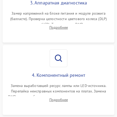
3. Аппаратная диагностика
Замер напряжений на блоке питания и модуле розжига
(балласте). Проверка целостности цветового колеса (DLP)
или поляризаторов (LCD). Тестирование DMD-чипа, датчиков
Подробнее
температуры и оптопар с помощью мультиметра и
осциллографа.
4. Компонентный ремонт
Замена выработавшей ресурс лампы или LED-источника.
Перепайка неисправных компонентов на платах. Замена
DMD-чипа при битых пикселях, установка нового цветового
Подробнее
колеса или восстановление сгоревших поляризационных
пленок.