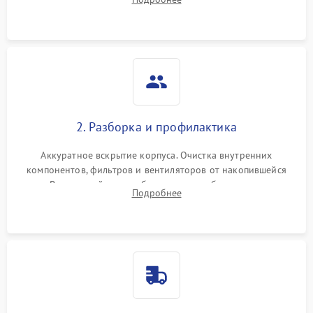
системы охлаждения по уровню шума вентиляторов.
2. Разборка и профилактика
Аккуратное вскрытие корпуса. Очистка внутренних
компонентов, фильтров и вентиляторов от накопившейся
пыли. Визуальный осмотр блока питания, балласта лампы и
Подробнее
материнской платы на наличие прогаров или вздутых
элементов.