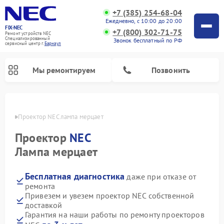
+7 (385) 254-68-04
Ежедневно, с 10:00 до 20:00
FIX-NEC
+7 (800) 302-71-75
Ремонт устройств NEC
Специализированный
Звонок бесплатный по РФ
cервисный центр г.
Барнаул
Мы ремонтируем
Позвонить
науле
Проектор NEC лампа мерцает
Проектор
NEC
Лампа мерцает
Бесплатная диагностика
даже при отказе от
ремонта
Привезем и увезем проектор NEC собственной
доставкой
Гарантия на наши работы по ремонту проекторов