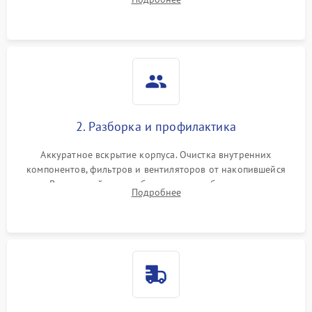
системы охлаждения по уровню шума вентиляторов.
2. Разборка и профилактика
Аккуратное вскрытие корпуса. Очистка внутренних
компонентов, фильтров и вентиляторов от накопившейся
пыли. Визуальный осмотр блока питания, балласта лампы и
Подробнее
материнской платы на наличие прогаров или вздутых
элементов.