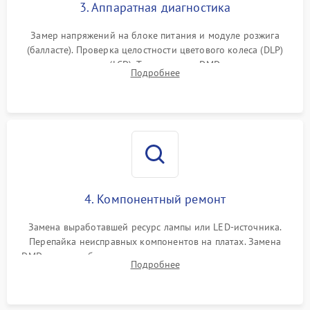
3. Аппаратная диагностика
Замер напряжений на блоке питания и модуле розжига
(балласте). Проверка целостности цветового колеса (DLP)
или поляризаторов (LCD). Тестирование DMD-чипа, датчиков
Подробнее
температуры и оптопар с помощью мультиметра и
осциллографа.
4. Компонентный ремонт
Замена выработавшей ресурс лампы или LED-источника.
Перепайка неисправных компонентов на платах. Замена
DMD-чипа при битых пикселях, установка нового цветового
Подробнее
колеса или восстановление сгоревших поляризационных
пленок.