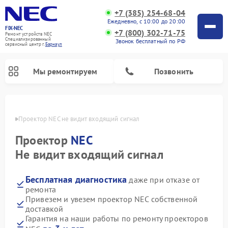
+7 (385) 254-68-04
Ежедневно, с 10:00 до 20:00
FIX-NEC
+7 (800) 302-71-75
Ремонт устройств NEC
Специализированный
Звонок бесплатный по РФ
cервисный центр г.
Барнаул
Мы ремонтируем
Позвонить
науле
Проектор NEC не видит входящий сигнал
Проектор
NEC
Не видит входящий сигнал
Бесплатная диагностика
даже при отказе от
ремонта
Привезем и увезем проектор NEC собственной
доставкой
Гарантия на наши работы по ремонту проекторов