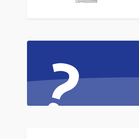
Подробнее
битых пикселях, установка нового цветового
колеса или восстановление сгоревших
поляризационных пленок.
?