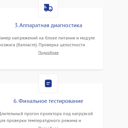
3000 ₽
Подробнее →
3. Аппаратная диагностика
3500 ₽
Подробнее →
Замер напряжений на блоке питания и модуле
розжига (балласте). Проверка целостности
цветового колеса (DLP) или поляризаторов (LCD).
Подробнее
Тестирование DMD-чипа, датчиков температуры
и оптопар с помощью мультиметра и
осциллографа.
6. Финальное тестирование
Длительный прогон проектора под нагрузкой
для проверки температурного режима и
отсутствия перегрева. Оценка фокуса,