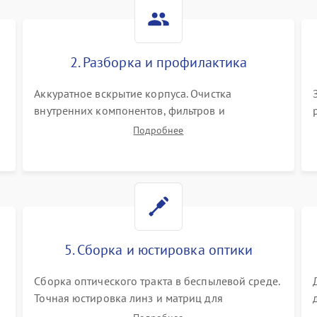
Не работает автоматическая
80 мин
1 год
коррекция трапеции (Keystone)
2. Разборка и профилактика
Проблемы с масштабированием
80 мин
1 год
изображения
Аккуратное вскрытие корпуса. Очистка
внутренних компонентов, фильтров и
вентиляторов от накопившейся пыли.
Подробнее
Визуальный осмотр блока питания, балласта
лампы и материнской платы на наличие
прогаров или вздутых элементов.
5. Сборка и юстировка оптики
Сборка оптического тракта в беспылевой среде.
Точная юстировка линз и матриц для
правильного сведения цветов и устранения