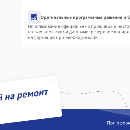
Оригинальные программные решение и б
Использование официальных прошивок и инструм
пользовательскими данными: резервное копиро
информации при необходимости
й на ремонт
При оформл