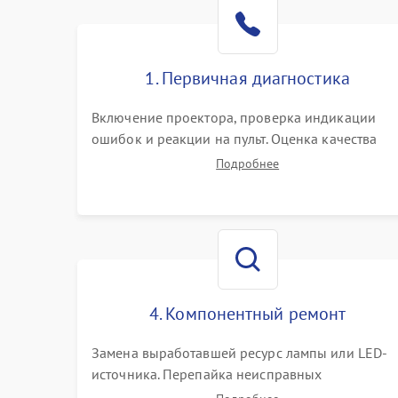
1. Первичная диагностика
Включение проектора, проверка индикации
ошибок и реакции на пульт. Оценка качества
проекции, яркости лампы, наличия артефактов
Подробнее
(точки, пятна). Проверка работы системы
охлаждения по уровню шума вентиляторов.
4. Компонентный ремонт
Замена выработавшей ресурс лампы или LED-
источника. Перепайка неисправных
компонентов на платах. Замена DMD-чипа при