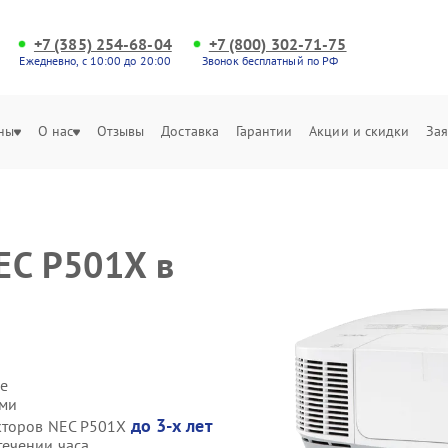
+7 (385) 254-68-04
+7 (800) 302-71-75
Ежедневно, с 10:00 до 20:00
Звонок бесплатный по РФ
ны
О нас
Отзывы
Доставка
Гарантии
Акции и скидки
Зая
EC P501X в
е
ами
до 3-х лет
екторов NEC P501X
течении часа