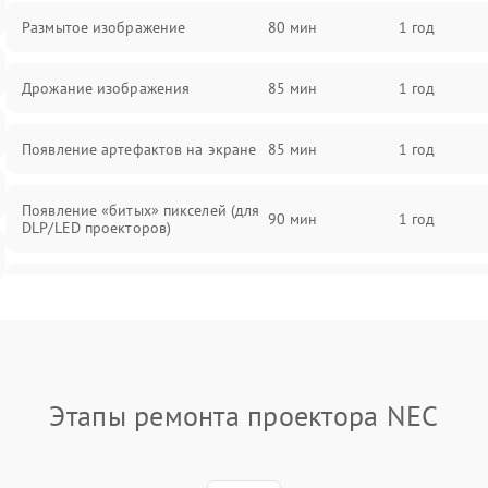
Размытое изображение
80 мин
1 год
Дрожание изображения
85 мин
1 год
Появление артефактов на экране
85 мин
1 год
Появление «битых» пикселей (для
90 мин
1 год
DLP/LED проекторов)
Залипание изображения (image
85 мин
1 год
retention)
Нестабильная яркость или
80 мин
1 год
контраст
Этапы ремонта проектора NEC
Неравномерная подсветка экрана
85 мин
1 год