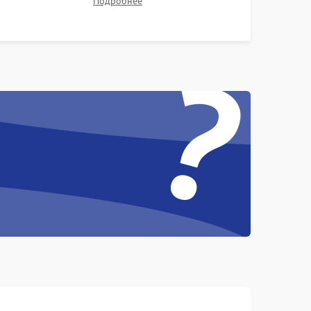
Подробнее
контрастности и цветопередачи на тестовых
таблицах. Проверка работы всех видеовходов и
?
кнопок управления.