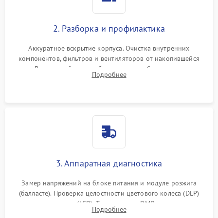
2. Разборка и профилактика
Аккуратное вскрытие корпуса. Очистка внутренних
компонентов, фильтров и вентиляторов от накопившейся
пыли. Визуальный осмотр блока питания, балласта лампы и
Подробнее
материнской платы на наличие прогаров или вздутых
элементов.
3. Аппаратная диагностика
Замер напряжений на блоке питания и модуле розжига
(балласте). Проверка целостности цветового колеса (DLP)
или поляризаторов (LCD). Тестирование DMD-чипа, датчиков
Подробнее
температуры и оптопар с помощью мультиметра и