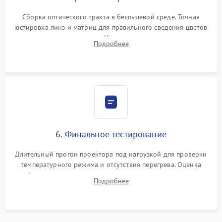
Сборка оптического тракта в беспылевой среде. Точная
юстировка линз и матриц для правильного сведения цветов
и устранения размытия. Надежное подключение всех
Подробнее
шлейфов, установка датчиков и закрытие корпуса
устройства.
6. Финальное тестирование
Длительный прогон проектора под нагрузкой для проверки
температурного режима и отсутствия перегрева. Оценка
фокуса, контрастности и цветопередачи на тестовых
Подробнее
таблицах. Проверка работы всех видеовходов и кнопок
управления.