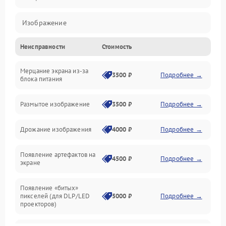
Изображение
Неисправности
Стоимость
Лампа подсветки
Мерцание экрана из-за
Неисправность управления и интерфейсов
3500 ₽
Подробнее →
блока питания
Прочие неисправности
Размытое изображение
3500 ₽
Подробнее →
Режим работы
Дрожание изображения
4000 ₽
Подробнее →
Неисправность звука
Появление артефактов на
4500 ₽
Подробнее →
экране
Появление «битых»
пикселей (для DLP/LED
5000 ₽
Подробнее →
проекторов)