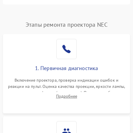
Залипание изображения
4500 ₽
Подробнее →
(image retention)
Нестабильная яркость или
Этапы ремонта проектора NEC
4000 ₽
Подробнее →
контраст
Неравномерная подсветка
4500 ₽
Подробнее →
экрана
Не работает
автоматическая коррекция
3000 ₽
Подробнее →
1. Первичная диагностика
трапеции (Keystone)
Включение проектора, проверка индикации ошибок и
Проблемы с
реакции на пульт. Оценка качества проекции, яркости лампы,
масштабированием
3500 ₽
Подробнее →
наличия артефактов (точки, пятна). Проверка работы
изображения
Подробнее
системы охлаждения по уровню шума вентиляторов.