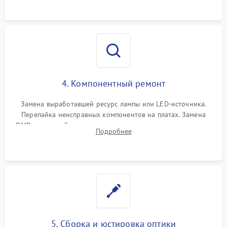
осциллографа.
4. Компонентный ремонт
Замена выработавшей ресурс лампы или LED-источника.
Перепайка неисправных компонентов на платах. Замена
DMD-чипа при битых пикселях, установка нового цветового
Подробнее
колеса или восстановление сгоревших поляризационных
пленок.
5. Сборка и юстировка оптики