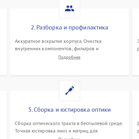
Не работает автоматическая
80 мин
1 год
коррекция трапеции (Keystone)
2. Разборка и профилактика
Проблемы с масштабированием
80 мин
1 год
изображения
Аккуратное вскрытие корпуса. Очистка
внутренних компонентов, фильтров и
вентиляторов от накопившейся пыли.
Подробнее
Визуальный осмотр блока питания, балласта
лампы и материнской платы на наличие
прогаров или вздутых элементов.
5. Сборка и юстировка оптики
Сборка оптического тракта в беспылевой среде.
Точная юстировка линз и матриц для
правильного сведения цветов и устранения