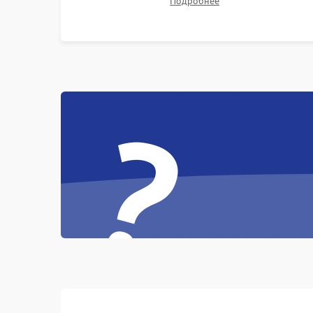
Подробнее
битых пикселях, установка нового цветового
колеса или восстановление сгоревших
поляризационных пленок.
?