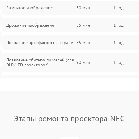
Размытое изображение
80 мин
1 год
Дрожание изображения
85 мин
1 год
Появление артефактов на экране
85 мин
1 год
Появление «битых» пикселей (для
90 мин
1 год
DLP/LED проекторов)
Залипание изображения (image
85 мин
1 год
retention)
Нестабильная яркость или
80 мин
1 год
контраст
Этапы ремонта проектора NEC
Неравномерная подсветка экрана
85 мин
1 год