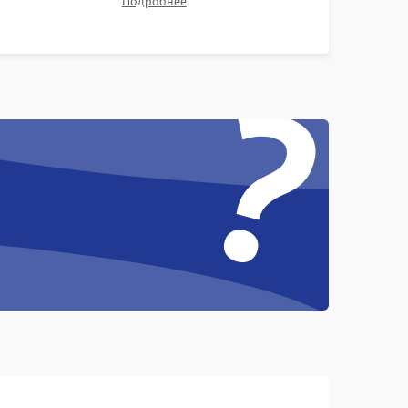
Подробнее
контрастности и цветопередачи на тестовых
таблицах. Проверка работы всех видеовходов и
?
кнопок управления.