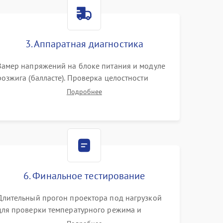
3000 ₽
Подробнее →
3. Аппаратная диагностика
3500 ₽
Подробнее →
Замер напряжений на блоке питания и модуле
розжига (балласте). Проверка целостности
цветового колеса (DLP) или поляризаторов (LCD).
Подробнее
Тестирование DMD-чипа, датчиков температуры
и оптопар с помощью мультиметра и
осциллографа.
6. Финальное тестирование
Длительный прогон проектора под нагрузкой
для проверки температурного режима и
отсутствия перегрева. Оценка фокуса,