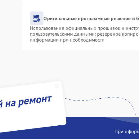
Оригинальные программные решение и б
Использование официальных прошивок и инструм
пользовательскими данными: резервное копиро
информации при необходимости
й на ремонт
При оформл