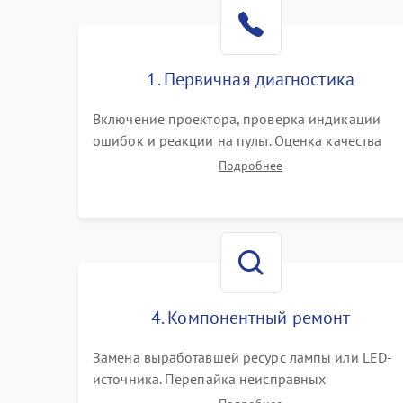
1. Первичная диагностика
Включение проектора, проверка индикации
ошибок и реакции на пульт. Оценка качества
проекции, яркости лампы, наличия артефактов
Подробнее
(точки, пятна). Проверка работы системы
охлаждения по уровню шума вентиляторов.
4. Компонентный ремонт
Замена выработавшей ресурс лампы или LED-
источника. Перепайка неисправных
компонентов на платах. Замена DMD-чипа при