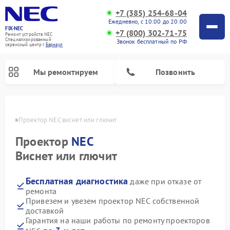
+7 (385) 254-68-04
Ежедневно, с 10:00 до 20:00
FIX-NEC
+7 (800) 302-71-75
Ремонт устройств NEC
Специализированный
Звонок бесплатный по РФ
cервисный центр г.
Барнаул
Мы ремонтируем
Позвонить
науле
Проектор NEC виснет или глючит
Проектор
NEC
Виснет или глючит
Бесплатная диагностика
даже при отказе от
ремонта
Привезем и увезем проектор NEC собственной
доставкой
Гарантия на наши работы по ремонту проекторов