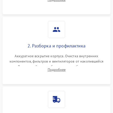
системы охлаждения по уровню шума вентиляторов.
2. Разборка и профилактика
Аккуратное вскрытие корпуса. Очистка внутренних
компонентов, фильтров и вентиляторов от накопившейся
пыли. Визуальный осмотр блока питания, балласта лампы и
Подробнее
материнской платы на наличие прогаров или вздутых
элементов.