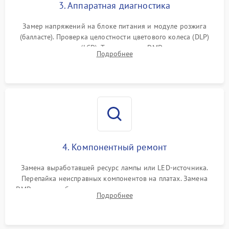
3. Аппаратная диагностика
Замер напряжений на блоке питания и модуле розжига
(балласте). Проверка целостности цветового колеса (DLP)
или поляризаторов (LCD). Тестирование DMD-чипа, датчиков
Подробнее
температуры и оптопар с помощью мультиметра и
осциллографа.
4. Компонентный ремонт
Замена выработавшей ресурс лампы или LED-источника.
Перепайка неисправных компонентов на платах. Замена
DMD-чипа при битых пикселях, установка нового цветового
Подробнее
колеса или восстановление сгоревших поляризационных
пленок.