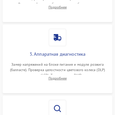
пыли. Визуальный осмотр блока питания, балласта лампы и
Подробнее
материнской платы на наличие прогаров или вздутых
элементов.
3. Аппаратная диагностика
Замер напряжений на блоке питания и модуле розжига
(балласте). Проверка целостности цветового колеса (DLP)
или поляризаторов (LCD). Тестирование DMD-чипа, датчиков
Подробнее
температуры и оптопар с помощью мультиметра и
осциллографа.