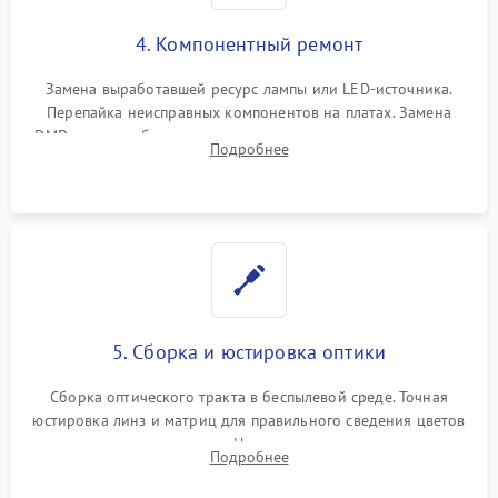
4. Компонентный ремонт
Замена выработавшей ресурс лампы или LED-источника.
Перепайка неисправных компонентов на платах. Замена
DMD-чипа при битых пикселях, установка нового цветового
Подробнее
колеса или восстановление сгоревших поляризационных
пленок.
5. Сборка и юстировка оптики
Сборка оптического тракта в беспылевой среде. Точная
юстировка линз и матриц для правильного сведения цветов
и устранения размытия. Надежное подключение всех
Подробнее
шлейфов, установка датчиков и закрытие корпуса
устройства.