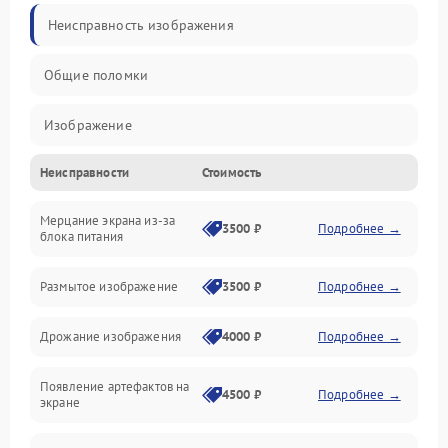
Неисправность изображения
Общие поломки
Изображение
Неисправности
Стоимость
Лампа подсветки
Мерцание экрана из-за
Неисправность управления и интерфейсов
3500 ₽
Подробнее →
блока питания
Прочие неисправности
Размытое изображение
3500 ₽
Подробнее →
Режим работы
Дрожание изображения
4000 ₽
Подробнее →
Неисправность звука
Появление артефактов на
4500 ₽
Подробнее →
экране