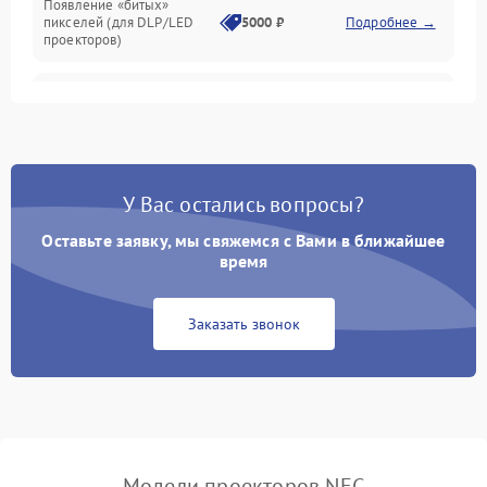
Появление «битых»
пикселей (для DLP/LED
5000 ₽
Подробнее →
проекторов)
Залипание изображения
4500 ₽
Подробнее →
(image retention)
Нестабильная яркость или
4000 ₽
Подробнее →
контраст
У Вас остались вопросы?
Неравномерная подсветка
Оставьте заявку, мы свяжемся с Вами в ближайшее
4500 ₽
Подробнее →
экрана
время
Не работает
Заказать звонок
автоматическая коррекция
3000 ₽
Подробнее →
трапеции (Keystone)
Проблемы с
масштабированием
3500 ₽
Подробнее →
изображения
Модели проекторов NEC