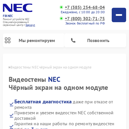
+7 (385) 254-68-04
Ежедневно, с 10:00 до 20:00
FIX-NEC
+7 (800) 302-71-75
Ремонт устройств NEC
Специализированный
Звонок бесплатный по РФ
cервисный центр г.
Барнаул
Мы ремонтируем
Позвонить
науле
Видеостены NEC чёрный экран на одном модуле
Видеостены
NEC
Чёрный экран на одном модуле
Бесплатная диагностика
даже при отказе от
ремонта
Привезем и увезем видеостен NEC собственной
доставкой
Гарантия на наши работы по ремонту видеостен