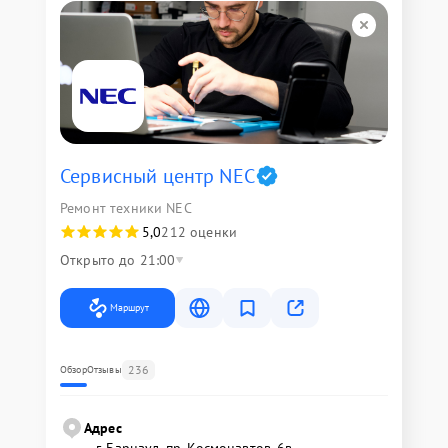
Сервисный центр NEC
Ремонт техники NEC
5,0
212 оценки
Открыто до 21:00
Маршрут
236
Обзор
Отзывы
Адрес