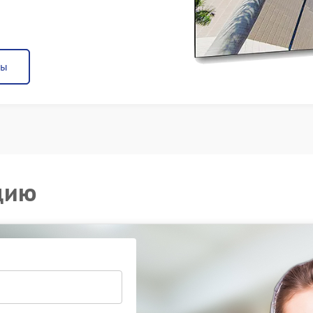
ны
цию