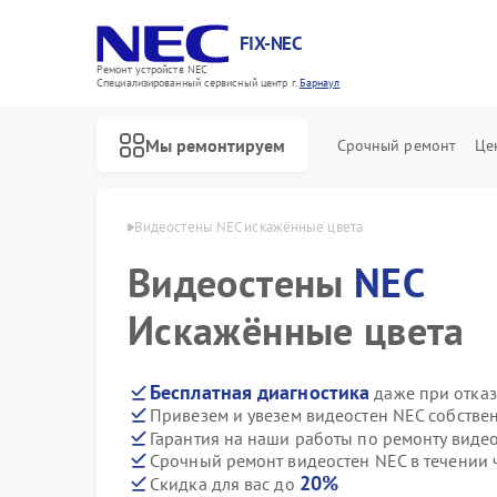
FIX-NEC
Ремонт устройств NEC
Специализированный cервисный центр г.
Барнаул
Мы ремонтируем
Срочный ремонт
Це
стен NEC в Барнауле
Видеостены NEC искажённые цвета
Видеостены
NEC
Искажённые цвета
Бесплатная диагностика
даже при отказ
Привезем и увезем видеостен NEC собстве
Гарантия на наши работы по ремонту виде
Срочный ремонт видеостен NEC в течении 
20%
Скидка для вас до