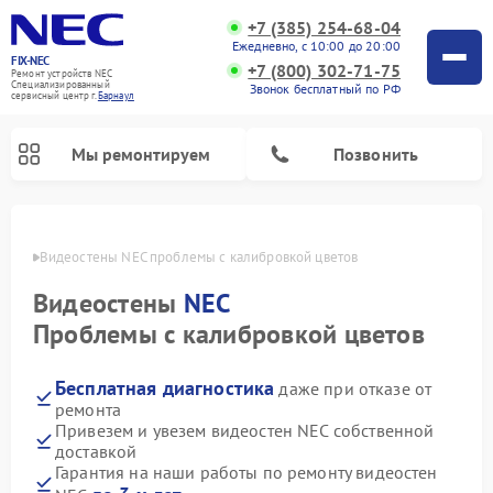
+7 (385) 254-68-04
Ежедневно, с 10:00 до 20:00
FIX-NEC
+7 (800) 302-71-75
Ремонт устройств NEC
Специализированный
Звонок бесплатный по РФ
cервисный центр г.
Барнаул
Мы ремонтируем
Позвонить
науле
Видеостены NEC проблемы с калибровкой цветов
Видеостены
NEC
Проблемы с калибровкой цветов
Бесплатная диагностика
даже при отказе от
ремонта
Привезем и увезем видеостен NEC собственной
доставкой
Гарантия на наши работы по ремонту видеостен