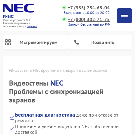
+7 (385) 254-68-04
Ежедневно, с 10:00 до 20:00
FIX-NEC
+7 (800) 302-71-75
Ремонт устройств NEC
Специализированный
Звонок бесплатный по РФ
cервисный центр г.
Барнаул
Мы ремонтируем
Позвонить
науле
Видеостены NEC проблемы с синхронизацией экранов
Видеостены
NEC
Проблемы с синхронизацией
экранов
Бесплатная диагностика
даже при отказе от
ремонта
Привезем и увезем видеостен NEC собственной
доставкой