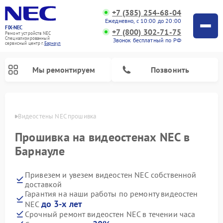
+7 (385) 254-68-04
Ежедневно, с 10:00 до 20:00
FIX-NEC
+7 (800) 302-71-75
Ремонт устройств NEC
Специализированный
Звонок бесплатный по РФ
cервисный центр г.
Барнаул
Мы ремонтируем
Позвонить
науле
Видеостены NEC прошивка
Прошивка на видеостенах NEC в
Барнауле
Привезем и увезем видеостен NEC собственной
доставкой
Гарантия на наши работы по ремонту видеостен
до 3-х лет
NEC
Срочный ремонт видеостен NEC в течении часа