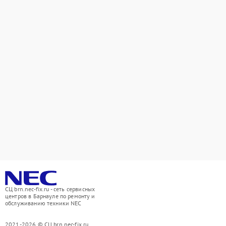
СЦ brn.nec-fix.ru - сеть сервисных
центров в Барнауле по ремонту и
обслуживанию техники NEC
2021-2026 © СЦ brn.nec-fix.ru