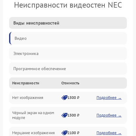
Неисправности видеостен NEC
Виды неисправностей
Видео
Электроника
Программное обеспечение
Неисправности
Стоимость
Калибровка
Нет изображения
1500 ₽
Подробнее →
Электропитание
Чёрный экран на одном
Аппаратная
1500 ₽
Подробнее →
модуле
Механические повреждения
Мерцание изображения
2100 ₽
Подробнее →