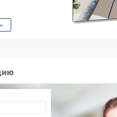
ны
цию