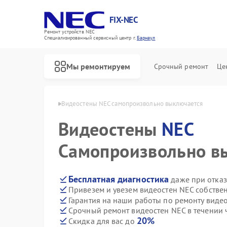
FIX-NEC
Ремонт устройств NEC
Специализированный cервисный центр г.
Барнаул
Мы ремонтируем
Срочный ремонт
Це
стен NEC в Барнауле
Видеостены NEC самопроизвольно выключается
Видеостены
NEC
Самопроизвольно в
Бесплатная диагностика
даже при отказ
Привезем и увезем видеостен NEC собстве
Гарантия на наши работы по ремонту виде
Срочный ремонт видеостен NEC в течении 
20%
Скидка для вас до