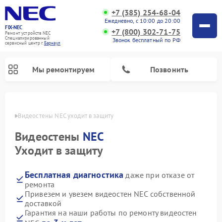
+7 (385) 254-68-04
Ежедневно, с 10:00 до 20:00
FIX-NEC
+7 (800) 302-71-75
Ремонт устройств NEC
Специализированный
Звонок бесплатный по РФ
cервисный центр г.
Барнаул
Мы ремонтируем
Позвонить
науле
Видеостены NEC уходит в защиту
Видеостены
NEC
Уходит в защиту
Бесплатная диагностика
даже при отказе от
ремонта
Привезем и увезем видеостен NEC собственной
доставкой
Гарантия на наши работы по ремонту видеостен