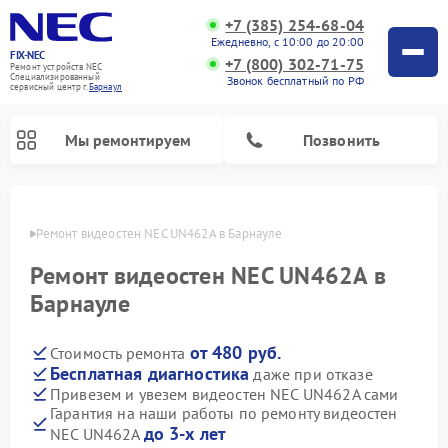
+7 (385) 254-68-04
Ежедневно, с 10:00 до 20:00
FIX-NEC
+7 (800) 302-71-75
Ремонт устройств NEC
Специализированный
Звонок бесплатный по РФ
cервисный центр г.
Барнаул
Мы ремонтируем
Позвонить
науле
Ремонт видеостен NEC UN462A в Барнауле
Ремонт видеостен NEC UN462A в
Барнауле
от 480 руб.
Стоимость ремонта
Бесплатная диагностика
даже при отказе
Привезем и увезем видеостен NEC UN462A сами
Гарантия на наши работы по ремонту видеостен
до 3-х лет
NEC UN462A