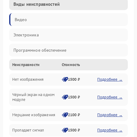
Виды неисправностей
Видео
Электроника
Программное обеспечение
Неисправности
Стоимость
Калибровка
Нет изображения
1500 ₽
Подробнее →
Электропитание
Чёрный экран на одном
Аппаратная
1500 ₽
Подробнее →
модуле
Механические повреждения
Мерцание изображения
2100 ₽
Подробнее →
Электрика
Пропадает сигнал
1500 ₽
Подробнее →