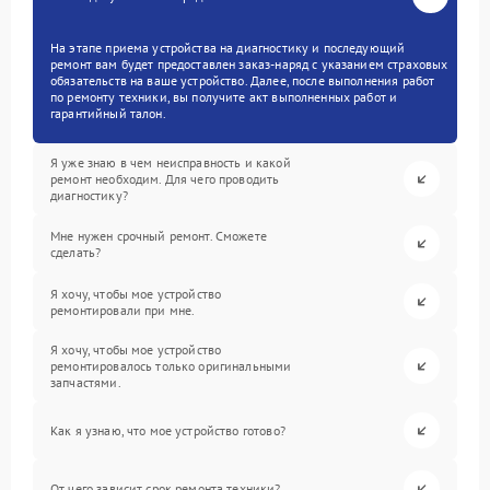
На этапе приема устройства на диагностику и последующий
ремонт вам будет предоставлен заказ-наряд с указанием страховых
обязательств на ваше устройство. Далее, после выполнения работ
по ремонту техники, вы получите акт выполненных работ и
гарантийный талон.
Я уже знаю в чем неисправность и какой
ремонт необходим. Для чего проводить
диагностику?
Мне нужен срочный ремонт. Сможете
сделать?
Я хочу, чтобы мое устройство
ремонтировали при мне.
Я хочу, чтобы мое устройство
ремонтировалось только оригинальными
запчастями.
Как я узнаю, что мое устройство готово?
От чего зависит срок ремонта техники?