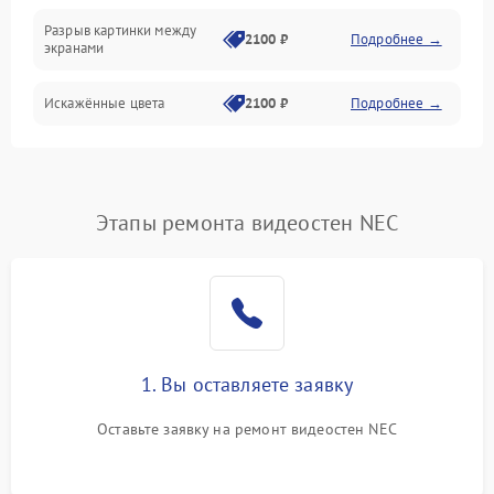
Коммутационная
Разрыв картинки между
2100 ₽
Подробнее →
экранами
Искажённые цвета
2100 ₽
Подробнее →
Разная яркость панелей
1500 ₽
Подробнее →
Артефакты изображения
2100 ₽
Подробнее →
Этапы ремонта видеостен NEC
1. Вы оставляете заявку
Оставьте заявку на ремонт видеостен NEC